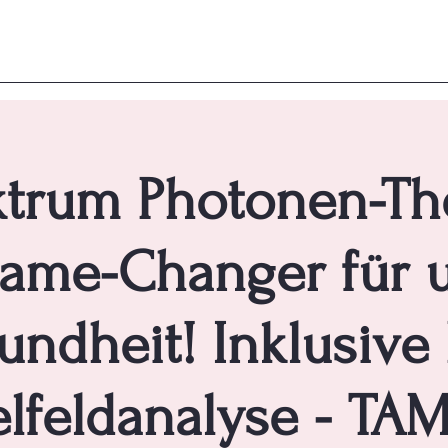
ktrum Photonen-Th
ame-Changer für 
undheit! Inklusive 
lfeldanalyse - T