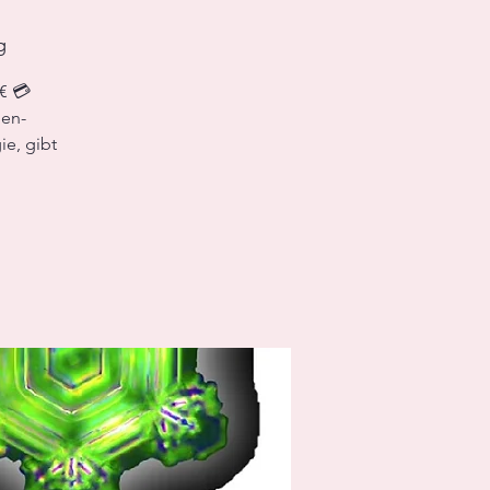
g
8€ 💳
nen-
ie, gibt