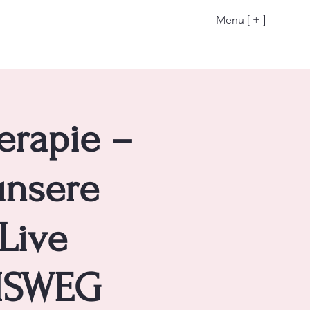
Menu [ + ]
erapie –
unsere
Live
AMSWEG