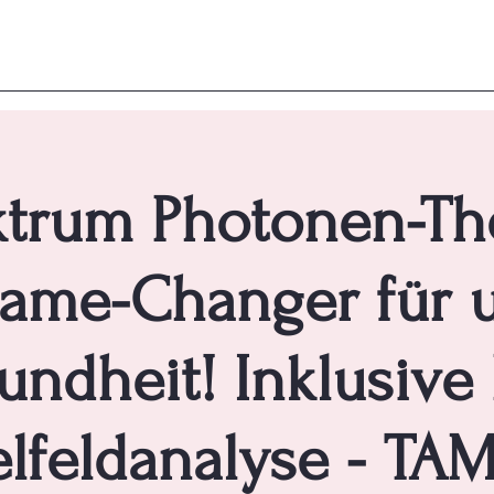
ktrum Photonen-Th
ame-Changer für 
undheit! Inklusive 
lfeldanalyse - T