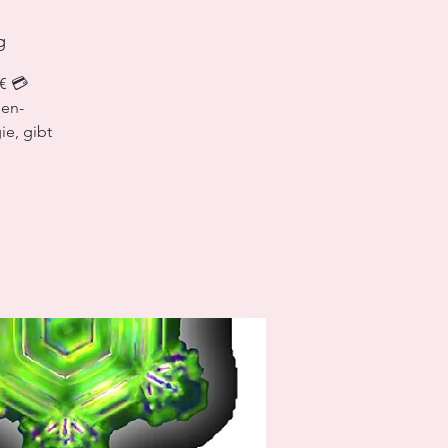
g
8€ 💳
nen-
ie, gibt