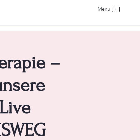
Menu [ + ]
erapie –
unsere
Live
AMSWEG