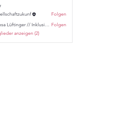
r
ellschaftzukunf
Folgen
haftzukunf
Teresa Lüftinger // Inklusionsberaterin
Folgen
üftinger // Inklusionsberaterin
glieder anzeigen (2)